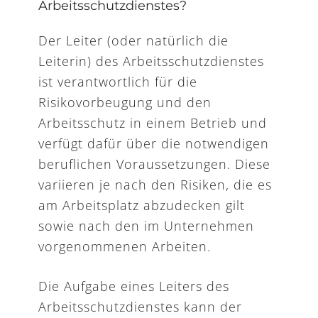
Arbeitsschutzdienstes?
Verantwortlichen für Vorbeugung
und Sicherheit, des zuständigen
Der Leiter (oder natürlich die
Vertreters der Mitarbeiter sowie
Leiterin) des Arbeitsschutzdienstes
des Arztes, der an der
ist verantwortlich für die
Ausarbeitung des
Risikovorbeugung und den
Sicherheitsberichts mitgewirkt
Arbeitsschutz in einem Betrieb und
hat,
verfügt dafür über die notwendigen
die Beschreibung der beruflichen
beruflichen Voraussetzungen. Diese
Voraussetzungen und
variieren je nach den Risiken, die es
Erfahrungen, über die Mitarbeiter
am Arbeitsplatz abzudecken gilt
in besonders gefährdeten
sowie nach den im Unternehmen
Bereichen des Unternehmens
vorgenommenen Arbeiten.
verfügen müssen, ebenso wie ein
Die Aufgabe eines Leiters des
entsprechendes Aus- und
Arbeitsschutzdienstes kann der
Weiterbildungsprogramm.