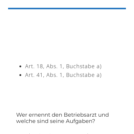
des Betriebs und deren Pflichten,
das Erkennen der wichtigsten
Risikofaktoren,
die Einschätzung von Risiken,
geeignete technische,
organisatorische und
prozedurelle Maßnahmen für
Art. 18, Abs. 1, Buchstabe a)
Vorbeugung und Sicherheit,
Art. 41, Abs. 1, Buchstabe a)
den rechtlichen Rahmen für die
Tätigkeit des
Sicherheitsbeauftragten,
effiziente
Kommunikationsmaßnahmen.
Wer ernennt den Betriebsarzt und
welche sind seine Aufgaben?