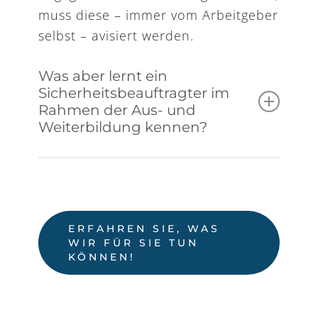
muss diese – immer vom Arbeitgeber
selbst – avisiert werden.
Was aber lernt ein
Sicherheitsbeauftragter im
Rahmen der Aus- und
Weiterbildung kennen?
den europäischen und
nationalen Rechtsrahmen,
die allgemeine und spezifische
Gesetzgebung rund um die
ERFAHREN SIE, WAS
WIR FÜR SIE TUN
Bereiche Arbeitsschutz und
KÖNNEN!
Arbeitssicherheit,
die von der Materie betroffenen
Figuren innerhalb und außerhalb