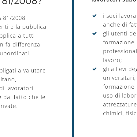
o 81/2008?
i soci lavor
gs 81/2008
anche di fat
nti e la pubblica
gli utenti d
plica a tutti
formazione s
on fa differenza,
professional
subordinati.
lavoro;
gli allievi de
bligati a valutare
universitari,
citano,
formazione p
i lavoratori
uso di labo
e dal fatto che le
attrezzature
rivate.
chimici, fisic