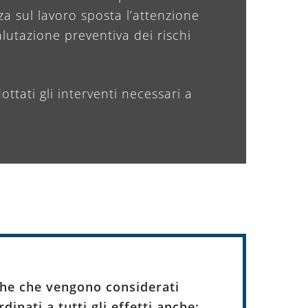
za sul lavoro sposta l’attenzione
lutazione preventiva dei rischi
ottati gli interventi necessari a
he che vengono considerati
dinati a tutti gli effetti anche: