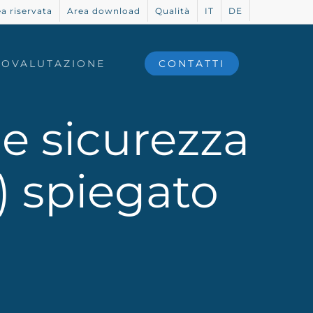
a riservata
Area download
Qualità
IT
DE
TOVALUTAZIONE
CONTATTI
 e sicurezza
8) spiegato