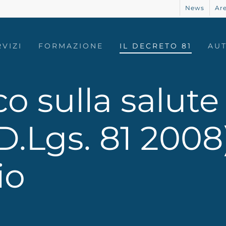
News
Are
RVIZI
FORMAZIONE
IL DECRETO 81
AU
ico sulla salute
(D.Lgs. 81 200
io