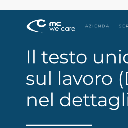
Skip
to
main
AZIENDA
SE
content
Il testo un
sul lavoro 
nel dettagl