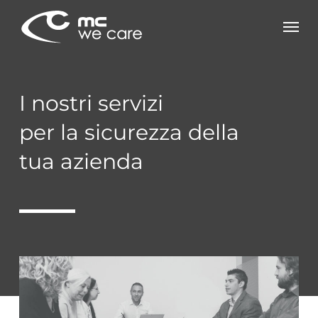
Skip
Men
to
main
content
I nostri servizi
per la sicurezza della
tua azienda