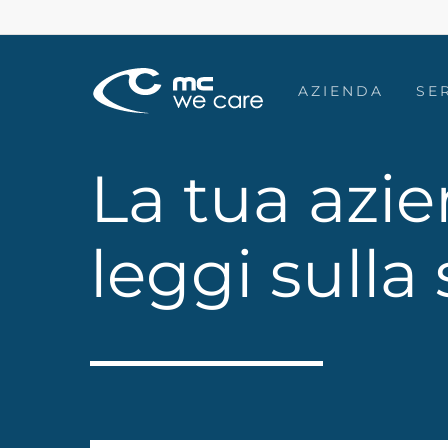
Skip
Passaggio
to
1
main
di
AZIENDA
SE
content
4,
La tua azie
leggi sulla