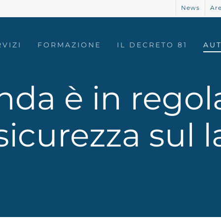
News
Are
RVIZI
FORMAZIONE
IL DECRETO 81
AU
nda è in regol
 sicurezza sul 