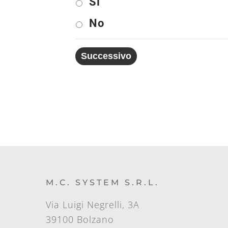
Sì
No
M.C. SYSTEM S.R.L.
Via Luigi Negrelli, 3A
39100 Bolzano