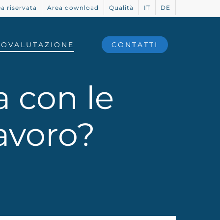
a riservata
Area download
Qualità
IT
DE
TOVALUTAZIONE
CONTATTI
a con le
lavoro?