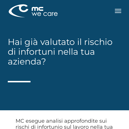
Skip
Men
to
main
content
Hai già valutato il rischio
di infortuni nella tua
azienda?
MC esegue analisi approfondite sui
rischi di infortunio sul lavoro nella tua