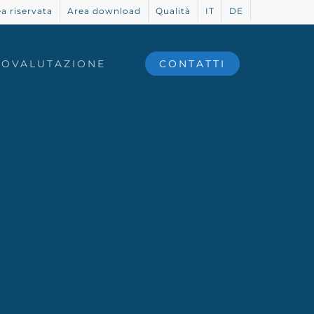
a riservata
Area download
Qualità
IT
DE
TOVALUTAZIONE
CONTATTI