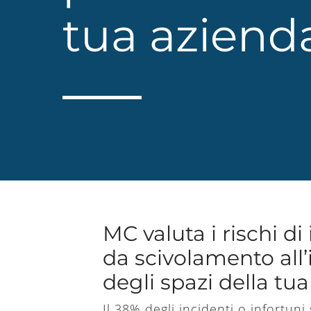
tua aziend
MC valuta i rischi di
da scivolamento all’
degli spazi della tu
Il 38% degli incidenti o infortuni