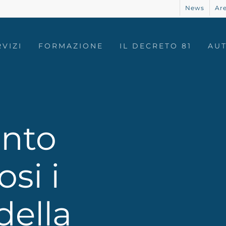
News
Are
RVIZI
FORMAZIONE
IL DECRETO 81
AU
i
anto
si i
della