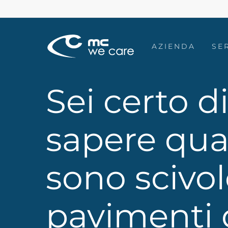
Skip
to
main
AZIENDA
SE
content
Sei certo d
sapere qu
sono scivolo
pavimenti 