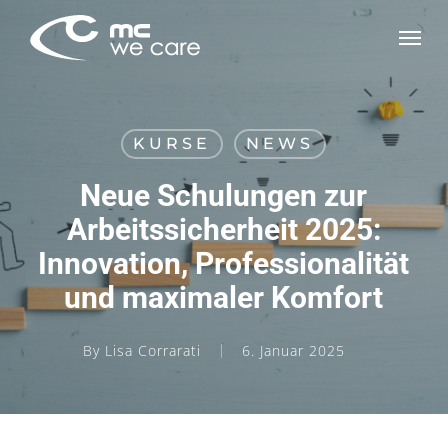
Skip
Men
to
main
content
KURSE
NEWS
Neue Schulungen zur
Arbeitssicherheit 2025:
Innovation, Professionalität
und maximaler Komfort
By
Lisa Corrarati
6. Januar 2025