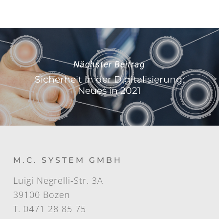
Nächster Beitrag
Sicherheit in der Digitalisierung:
Neues in 2021
M.C. SYSTEM GMBH
Luigi Negrelli-Str. 3A
39100 Bozen
T. 0471 28 85 75