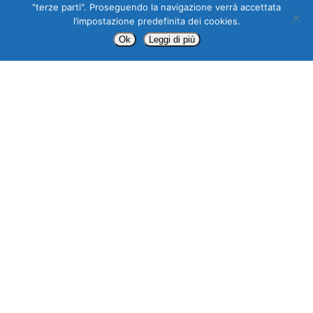
"terze parti". Proseguendo la navigazione verrà accettata
l’impostazione predefinita dei cookies.
Ok
Leggi di più
AZIENDA
Fin dal 1997 diamo il nostro
contributo alla sicurezza sul lavoro
MC è una realtà che offre alle
aziende servizi di consulenza per
la sicurezza sul lavoro. Fin dalla
sua fondazione e per volontà dei
suoi fondatori, MC opera per
garantire la sicurezza e la salute
nei luoghi di lavoro di tutto l’Alto