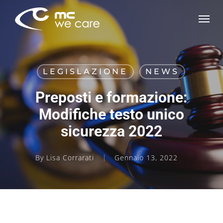
Skip
Men
to
main
content
LEGISLAZIONE
NEWS
Preposti e formazione:
Modifiche testo unico
sicurezza 2022
By
Lisa Corrarati
Gennaio 13, 2022